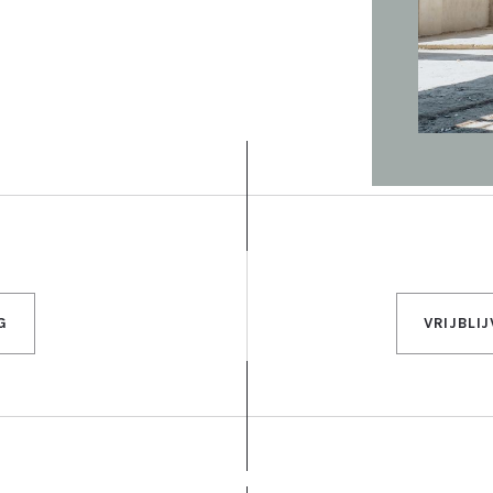
G
VRIJBLI