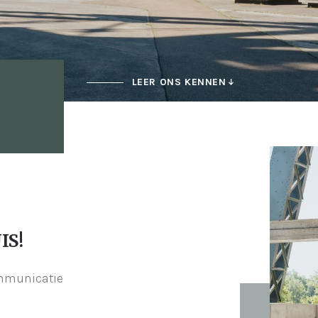
LEER ONS KENNEN
IS!
ommunicatie