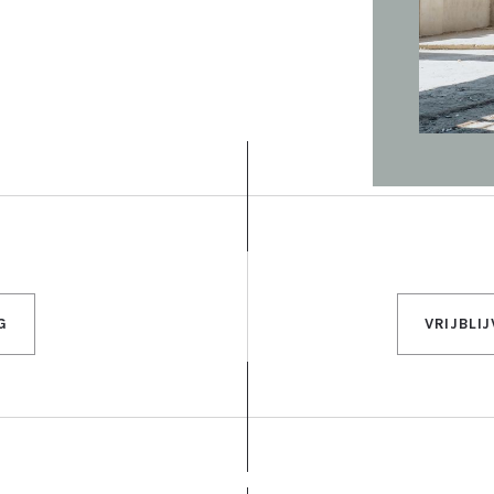
G
VRIJBLI