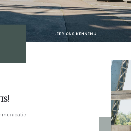
LEER ONS KENNEN
IS!
ommunicatie